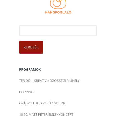
K
e
r
e
s
é
s
PROGRAMOK
:
TÉRIDŐ – KREATÍV KÖZÖSSÉGI MŰHELY
POPPING
GYÁSZFELDOLGOZÓ CSOPORT
10.20. MÁTÉ PÉTER EMLÉKKONCERT