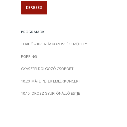
r
e
s
é
s
PROGRAMOK
:
TÉRIDŐ – KREATÍV KÖZÖSSÉGI MŰHELY
POPPING
GYÁSZFELDOLGOZÓ CSOPORT
10.20. MÁTÉ PÉTER EMLÉKKONCERT
10.15. OROSZ GYURI ÖNÁLLÓ ESTJE