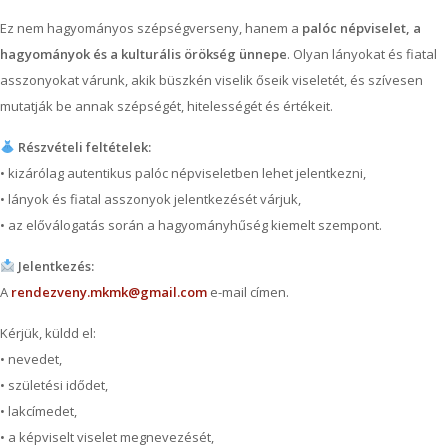
Ez nem hagyományos szépségverseny, hanem a
palóc népviselet, a
hagyományok és a kulturális örökség ünnepe
. Olyan lányokat és fiatal
asszonyokat várunk, akik büszkén viselik őseik viseletét, és szívesen
mutatják be annak szépségét, hitelességét és értékeit.
Részvételi feltételek:
• kizárólag autentikus palóc népviseletben lehet jelentkezni,
• lányok és fiatal asszonyok jelentkezését várjuk,
• az előválogatás során a hagyományhűség kiemelt szempont.
Jelentkezés:
A
rendezveny.mkmk@gmail.com
e-mail címen.
Kérjük, küldd el:
• nevedet,
• születési idődet,
• lakcímedet,
• a képviselt viselet megnevezését,