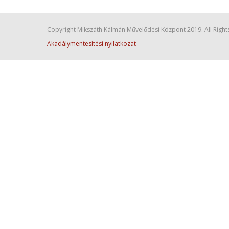
Copyright Mikszáth Kálmán Művelődési Központ 2019. All Right
Akadálymentesítési nyilatkozat