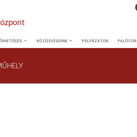
Központ
LÉRHETŐSÉG
KÖZÖSSÉGEINK
PÁLYÁZATOK
PALÓCOR
MŰHELY