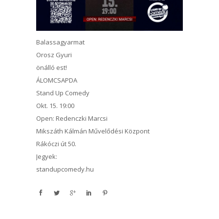
Balassagyarmat
Orosz Gyuri
önálló est!
ÁLOMCSAPDA
Stand Up Comedy
Okt. 15. 19:00
Open: Redenczki Marcsi
Mikszáth Kálmán Művelődési Központ
Rákóczi út 50.
Jegyek:
standupcomedy.hu