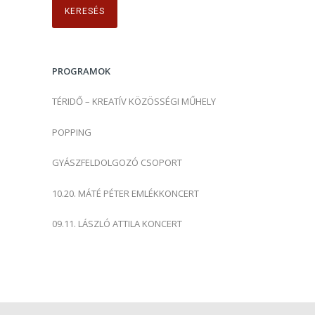
e
s
é
s
PROGRAMOK
:
TÉRIDŐ – KREATÍV KÖZÖSSÉGI MŰHELY
POPPING
GYÁSZFELDOLGOZÓ CSOPORT
10.20. MÁTÉ PÉTER EMLÉKKONCERT
09.11. LÁSZLÓ ATTILA KONCERT