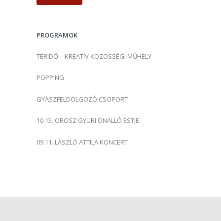
s
é
s
PROGRAMOK
:
TÉRIDŐ – KREATÍV KÖZÖSSÉGI MŰHELY
POPPING
GYÁSZFELDOLGOZÓ CSOPORT
10.15. OROSZ GYURI ÖNÁLLÓ ESTJE
09.11. LÁSZLÓ ATTILA KONCERT