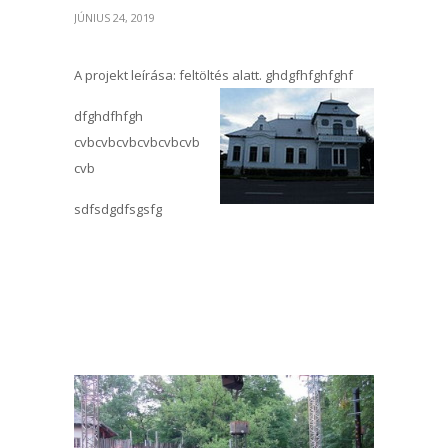
JÚNIUS 24, 2019
A projekt leírása: feltöltés alatt. ghdgfhfghfghf
dfghdfhfgh
cvbcvbcvbcvbcvbcvb
cvb
sdfsdgdfsgsfg