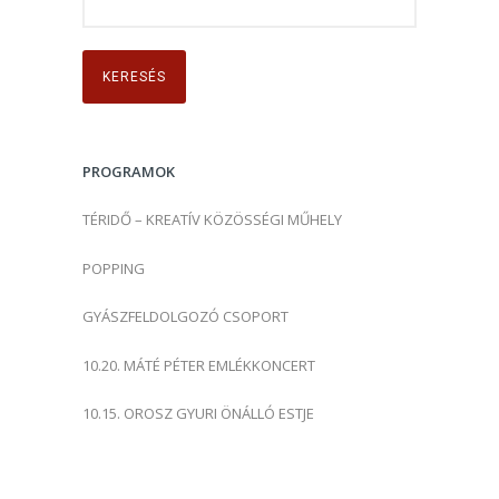
e
r
e
s
é
s
PROGRAMOK
:
TÉRIDŐ – KREATÍV KÖZÖSSÉGI MŰHELY
POPPING
GYÁSZFELDOLGOZÓ CSOPORT
10.20. MÁTÉ PÉTER EMLÉKKONCERT
10.15. OROSZ GYURI ÖNÁLLÓ ESTJE