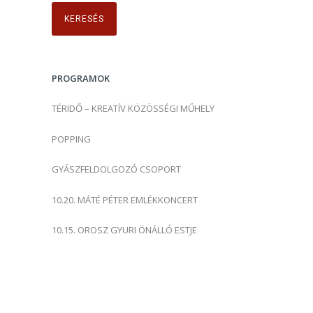
r
e
s
é
s
PROGRAMOK
:
TÉRIDŐ – KREATÍV KÖZÖSSÉGI MŰHELY
POPPING
GYÁSZFELDOLGOZÓ CSOPORT
10.20. MÁTÉ PÉTER EMLÉKKONCERT
10.15. OROSZ GYURI ÖNÁLLÓ ESTJE