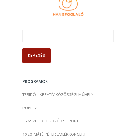
K
e
r
e
s
é
s
PROGRAMOK
:
TÉRIDŐ – KREATÍV KÖZÖSSÉGI MŰHELY
POPPING
GYÁSZFELDOLGOZÓ CSOPORT
10.20. MÁTÉ PÉTER EMLÉKKONCERT