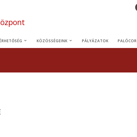
Központ
LÉRHETŐSÉG
KÖZÖSSÉGEINK
PÁLYÁZATOK
PALÓCOR
E