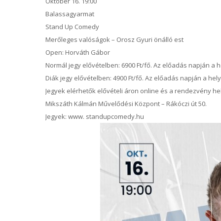
Október 16. 19:00
Balassagyarmat
Stand Up Comedy
Merőleges valóságok – Orosz Gyuri önálló est
Open: Horváth Gábor
Normál jegy elővételben: 6900 Ft/fő. Az előadás napján a he
Diák jegy elővételben: 4900 Ft/fő. Az előadás napján a hely
Jegyek elérhetők elővételi áron online és a rendezvény he
Mikszáth Kálmán Művelődési Központ – Rákóczi út 50.
Jegyek: www. standupcomedy.hu