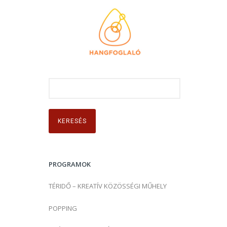
K
e
r
e
s
é
s
PROGRAMOK
:
TÉRIDŐ – KREATÍV KÖZÖSSÉGI MŰHELY
POPPING