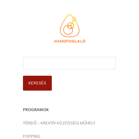
K
e
r
e
s
é
s
PROGRAMOK
:
TÉRIDŐ – KREATÍV KÖZÖSSÉGI MŰHELY
POPPING