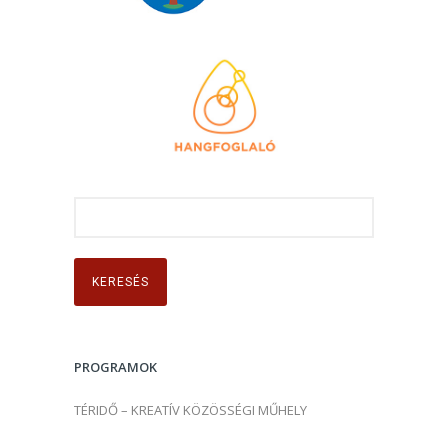
K
e
r
e
s
é
s
PROGRAMOK
:
TÉRIDŐ – KREATÍV KÖZÖSSÉGI MŰHELY