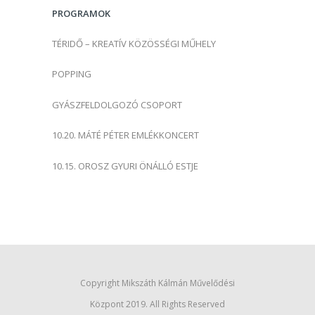
s
PROGRAMOK
:
TÉRIDŐ – KREATÍV KÖZÖSSÉGI MŰHELY
POPPING
GYÁSZFELDOLGOZÓ CSOPORT
10.20. MÁTÉ PÉTER EMLÉKKONCERT
10.15. OROSZ GYURI ÖNÁLLÓ ESTJE
Copyright Mikszáth Kálmán Művelődési
Központ 2019. All Rights Reserved