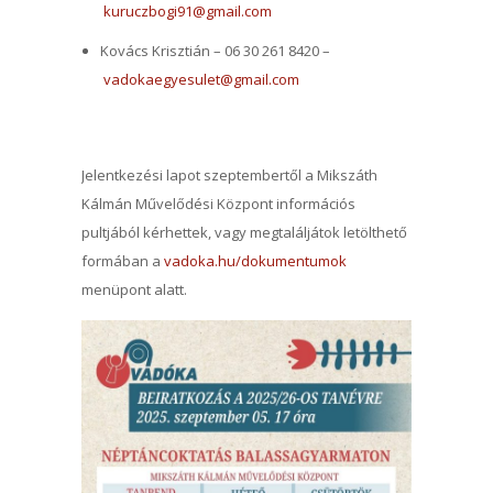
kuruczbogi91@gmail.com
Kovács Krisztián – 06 30 261 8420 –
vadokaegyesulet@gmail.com
Jelentkezési lapot szeptembertől a Mikszáth
Kálmán Művelődési Központ információs
pultjából kérhettek, vagy megtaláljátok letölthető
formában a
vadoka.hu/dokumentumok
menüpont alatt.