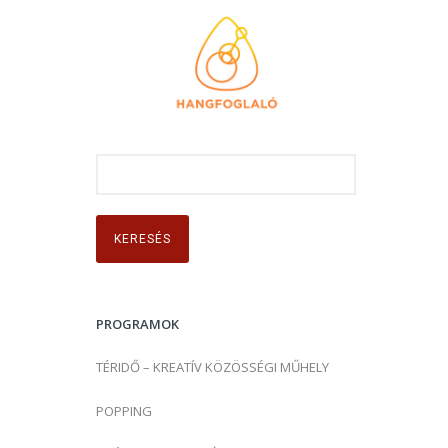
K
e
r
e
s
é
s
PROGRAMOK
:
TÉRIDŐ – KREATÍV KÖZÖSSÉGI MŰHELY
POPPING