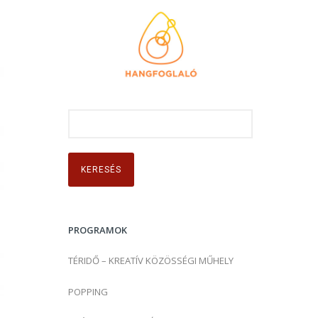
K
e
r
e
s
é
s
PROGRAMOK
:
TÉRIDŐ – KREATÍV KÖZÖSSÉGI MŰHELY
POPPING