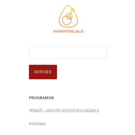
K
e
r
e
s
é
s
PROGRAMOK
:
TÉRIDŐ – KREATÍV KÖZÖSSÉGI MŰHELY
POPPING