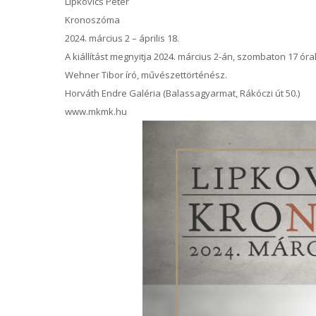
Lipkovics Péter
Kronoszóma
2024. március 2 – április 18.
A kiállítást megnyitja 2024. március 2-án, szombaton 17 óra
Wehner Tibor író, művészettörténész.
Horváth Endre Galéria (Balassagyarmat, Rákóczi út 50.)
www.mkmk.hu