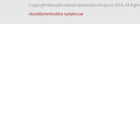
Copyright Mikszáth Kálmán Művelődési Központ 2019. All Right
Akadálymentesítési nyilatkozat