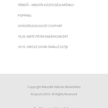
TÉRIDŐ – KREATÍV KÖZÖSSÉGI MŰHELY
POPPING
GYÁSZFELDOLGOZÓ CSOPORT
10.20. MÁTÉ PÉTER EMLÉKKONCERT
10.15. OROSZ GYURI ÖNÁLLÓ ESTJE
Copyright Mikszáth Kálmán Művelődési
Központ 2019. All Rights Reserved