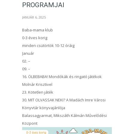
PROGRAMJAI
JANUÁR 6, 2025
Baba-mama klub
0-3 éves korig
minden csütörtök 10-12 óráig
Január
02. –
09. –
16. ÖLBEBABA! Mondókák és ringató játékok
Molnár Krisztivel
23. Kötetlen játék
30. MIT OLVASSAK NEKI? A Madách Imre Városi
Könyvtár könyvajánlója
Balassagyarmat, Mikszáth Kálmán Művelődési
Központ