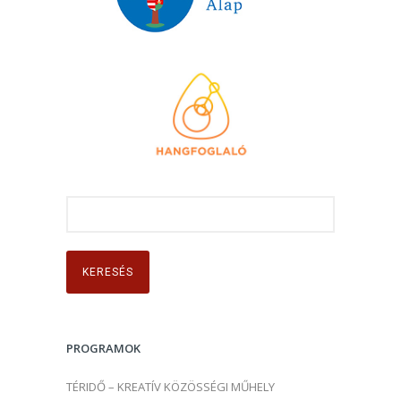
K
e
r
e
s
é
s
PROGRAMOK
:
TÉRIDŐ – KREATÍV KÖZÖSSÉGI MŰHELY