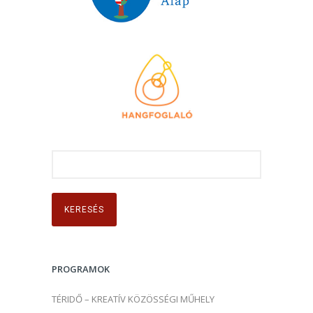
K
e
r
e
s
é
s
PROGRAMOK
:
TÉRIDŐ – KREATÍV KÖZÖSSÉGI MŰHELY