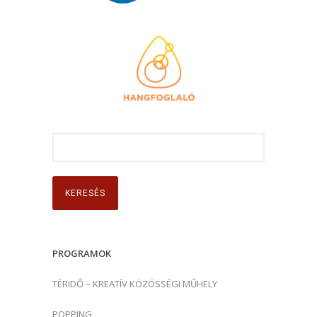
K
e
r
e
s
é
s
PROGRAMOK
:
TÉRIDŐ – KREATÍV KÖZÖSSÉGI MŰHELY
POPPING