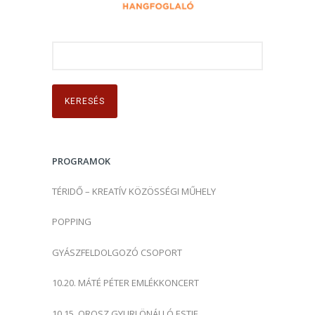
K
e
r
e
s
é
s
PROGRAMOK
:
TÉRIDŐ – KREATÍV KÖZÖSSÉGI MŰHELY
POPPING
GYÁSZFELDOLGOZÓ CSOPORT
10.20. MÁTÉ PÉTER EMLÉKKONCERT
10.15. OROSZ GYURI ÖNÁLLÓ ESTJE