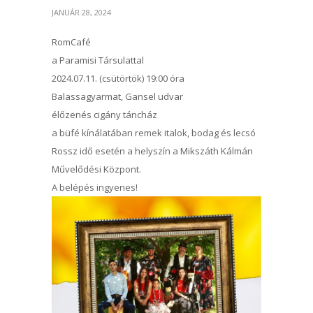
JANUÁR 28, 2024
RomCafé
a Paramisi Társulattal
2024.07.11. (csütörtök) 19:00 óra
Balassagyarmat, Gansel udvar
élőzenés cigány táncház
a büfé kínálatában remek italok, bodag és lecsó
Rossz idő esetén a helyszín a Mikszáth Kálmán
Művelődési Központ.
A belépés ingyenes!