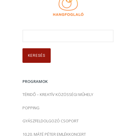
K
e
r
e
s
é
s
PROGRAMOK
:
TÉRIDŐ – KREATÍV KÖZÖSSÉGI MŰHELY
POPPING
GYÁSZFELDOLGOZÓ CSOPORT
10.20. MÁTÉ PÉTER EMLÉKKONCERT