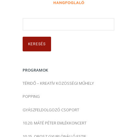
K
e
r
e
s
é
s
PROGRAMOK
:
TÉRIDŐ – KREATÍV KÖZÖSSÉGI MŰHELY
POPPING
GYÁSZFELDOLGOZÓ CSOPORT
10.20. MÁTÉ PÉTER EMLÉKKONCERT
10.15. OROSZ GYURI ÖNÁLLÓ ESTJE