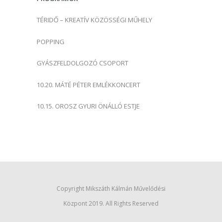
:
TÉRIDŐ – KREATÍV KÖZÖSSÉGI MŰHELY
POPPING
GYÁSZFELDOLGOZÓ CSOPORT
10.20. MÁTÉ PÉTER EMLÉKKONCERT
10.15. OROSZ GYURI ÖNÁLLÓ ESTJE
Copyright Mikszáth Kálmán Művelődési
Központ 2019. All Rights Reserved