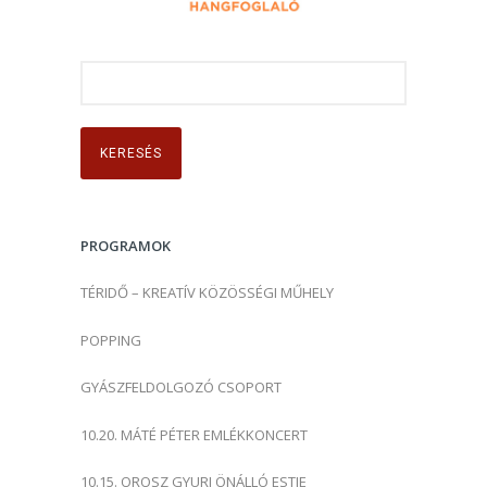
K
e
r
e
s
é
s
PROGRAMOK
:
TÉRIDŐ – KREATÍV KÖZÖSSÉGI MŰHELY
POPPING
GYÁSZFELDOLGOZÓ CSOPORT
10.20. MÁTÉ PÉTER EMLÉKKONCERT
10.15. OROSZ GYURI ÖNÁLLÓ ESTJE