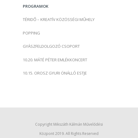
s
PROGRAMOK
:
TÉRIDŐ – KREATÍV KÖZÖSSÉGI MŰHELY
POPPING
GYÁSZFELDOLGOZÓ CSOPORT
10.20. MÁTÉ PÉTER EMLÉKKONCERT
10.15. OROSZ GYURI ÖNÁLLÓ ESTJE
Copyright Mikszáth Kálmán Művelődési
Központ 2019. All Rights Reserved