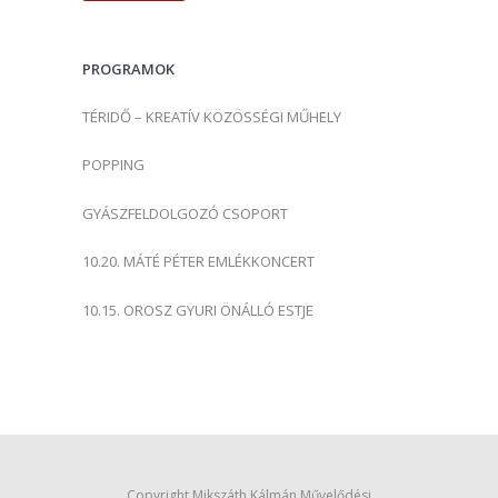
é
s
PROGRAMOK
:
TÉRIDŐ – KREATÍV KÖZÖSSÉGI MŰHELY
POPPING
GYÁSZFELDOLGOZÓ CSOPORT
10.20. MÁTÉ PÉTER EMLÉKKONCERT
10.15. OROSZ GYURI ÖNÁLLÓ ESTJE
Copyright Mikszáth Kálmán Művelődési