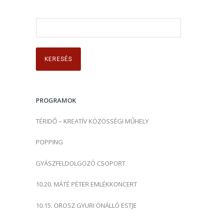
K
e
r
e
s
é
s
PROGRAMOK
:
TÉRIDŐ – KREATÍV KÖZÖSSÉGI MŰHELY
POPPING
GYÁSZFELDOLGOZÓ CSOPORT
10.20. MÁTÉ PÉTER EMLÉKKONCERT
10.15. OROSZ GYURI ÖNÁLLÓ ESTJE