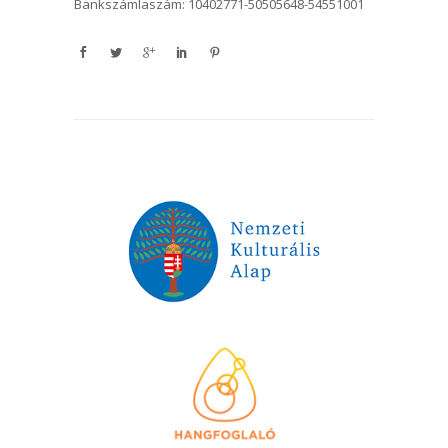
Bankszámlaszám: 10402771-50505648-54551001