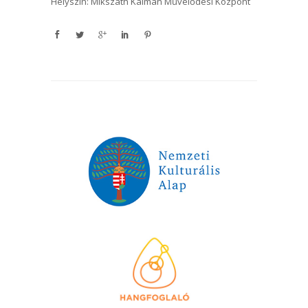
Helyszín: Mikszáth Kálmán Művelődési Központ