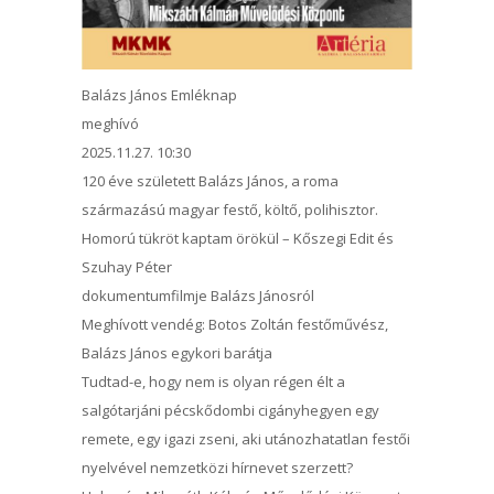
Balázs János Emléknap
meghívó
2025.11.27. 10:30
120 éve született Balázs János, a roma
származású magyar festő, költő, polihisztor.
Homorú tükröt kaptam örökül – Kőszegi Edit és
Szuhay Péter
dokumentumfilmje Balázs Jánosról
Meghívott vendég: Botos Zoltán festőművész,
Balázs János egykori barátja
Tudtad-e, hogy nem is olyan régen élt a
salgótarjáni pécskődombi cigányhegyen egy
remete, egy igazi zseni, aki utánozhatatlan festői
nyelvével nemzetközi hírnevet szerzett?