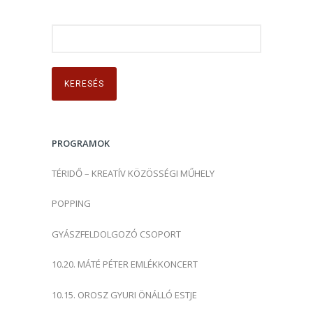
K
e
r
e
s
é
s
PROGRAMOK
:
TÉRIDŐ – KREATÍV KÖZÖSSÉGI MŰHELY
POPPING
GYÁSZFELDOLGOZÓ CSOPORT
10.20. MÁTÉ PÉTER EMLÉKKONCERT
10.15. OROSZ GYURI ÖNÁLLÓ ESTJE