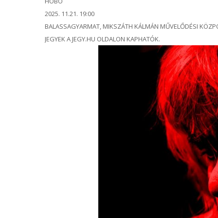
HOBO
2025. 11.21. 19:00
BALASSAGYARMAT, MIKSZÁTH KÁLMÁN MŰVELŐDÉSI KÖZP
JEGYEK A JEGY.HU OLDALON KAPHATÓK.