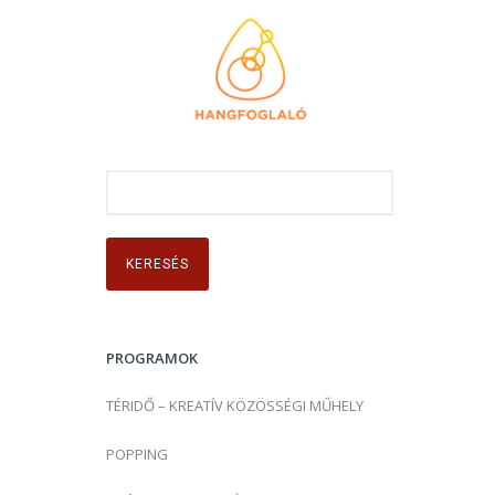
K
e
r
e
s
é
s
PROGRAMOK
:
TÉRIDŐ – KREATÍV KÖZÖSSÉGI MŰHELY
POPPING