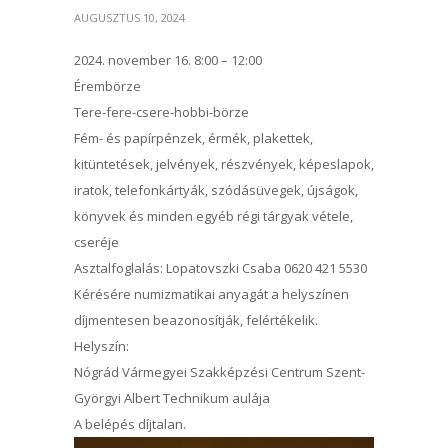
AUGUSZTUS 10, 2024
2024. november 16. 8:00 – 12:00
Érembörze
Tere-fere-csere-hobbi-börze
Fém- és papírpénzek, érmék, plakettek,
kitüntetések, jelvények, részvények, képeslapok,
iratok, telefonkártyák, szódásüvegek, újságok,
könyvek és minden egyéb régi tárgyak vétele,
cseréje
Asztalfoglalás: Lopatovszki Csaba 0620 421 5530
Kérésére numizmatikai anyagát a helyszínen
díjmentesen beazonosítják, felértékelik.
Helyszín:
Nógrád Vármegyei Szakképzési Centrum Szent-
Györgyi Albert Technikum aulája
A belépés díjtalan.