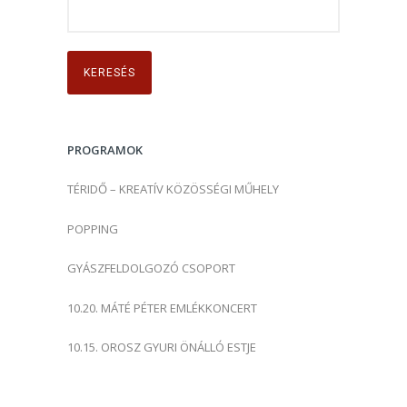
K
e
r
e
s
é
s
PROGRAMOK
:
TÉRIDŐ – KREATÍV KÖZÖSSÉGI MŰHELY
POPPING
GYÁSZFELDOLGOZÓ CSOPORT
10.20. MÁTÉ PÉTER EMLÉKKONCERT
10.15. OROSZ GYURI ÖNÁLLÓ ESTJE