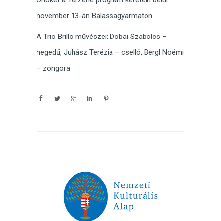
Önöket a Térzene program keretein belül
november 13-án Balassagyarmaton.
A Trio Brillo művészei: Dobai Szabolcs –
hegedű, Juhász Terézia – cselló, Bergl Noémi
– zongora