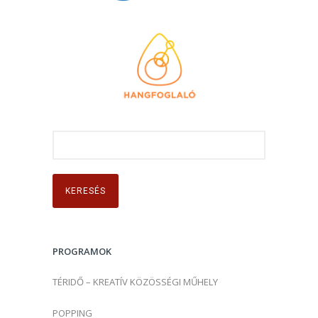
K
e
r
e
s
é
s
PROGRAMOK
:
TÉRIDŐ – KREATÍV KÖZÖSSÉGI MŰHELY
POPPING