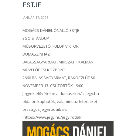
ESTJE
JANUÁR 17, 2025
MOGÁCS DÁNIEL ÖNÁLLÓ ESTJE
EGO STANDUP
MŰSORVEZETŐ: FÜLÖP VIKTOR
DUMASZÍNHÁZ
BALASSAGYARMAT, MIKSZÁTH KÁLMÁN
MŰVELŐDÉSI KÖZPONT
2660 BALASSAGYARMAT, RÁKÓCZI ÚT 50.
NOVEMBER 13. CSÜTÖRTÖK 19:00
Jegyek elővételbe a dumaszinház.jegy.hu
oldalon kaphatók, valamint az Interticket
országos jegyirodáiban.
(https://www.jegy.hu/jegyirodak)