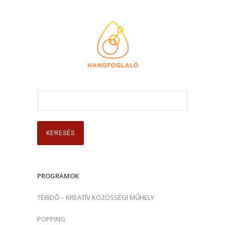
K
e
r
e
s
é
s
PROGRAMOK
:
TÉRIDŐ – KREATÍV KÖZÖSSÉGI MŰHELY
POPPING