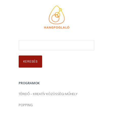
K
e
r
e
s
é
s
PROGRAMOK
:
TÉRIDŐ – KREATÍV KÖZÖSSÉGI MŰHELY
POPPING