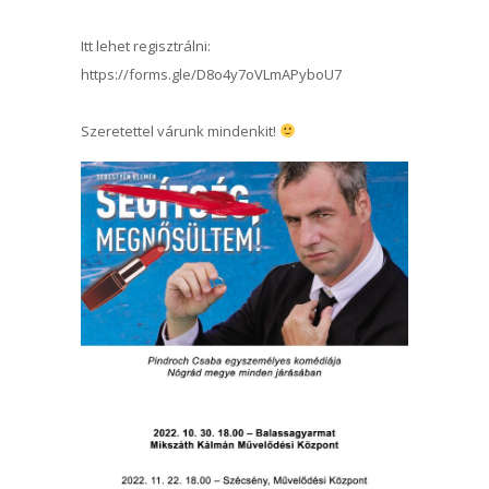
Itt lehet regisztrálni:
https://forms.gle/D8o4y7oVLmAPyboU7
Szeretettel várunk mindenkit!