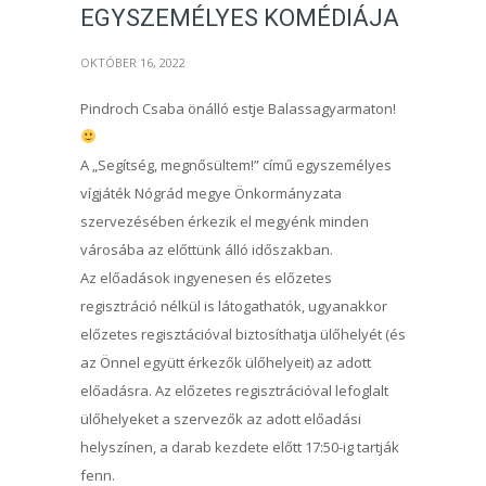
EGYSZEMÉLYES KOMÉDIÁJA
OKTÓBER 16, 2022
Pindroch Csaba önálló estje Balassagyarmaton!
A „Segítség, megnősültem!” című egyszemélyes
vígjáték Nógrád megye Önkormányzata
szervezésében érkezik el megyénk minden
városába az előttünk álló időszakban.
Az előadások ingyenesen és előzetes
regisztráció nélkül is látogathatók, ugyanakkor
előzetes regisztációval biztosíthatja ülőhelyét (és
az Önnel együtt érkezők ülőhelyeit) az adott
előadásra. Az előzetes regisztrációval lefoglalt
ülőhelyeket a szervezők az adott előadási
helyszínen, a darab kezdete előtt 17:50-ig tartják
fenn.