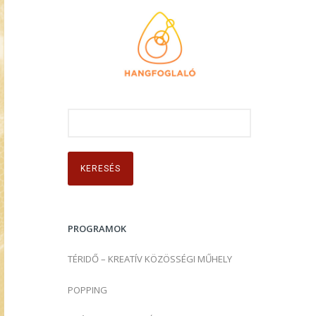
K
e
r
e
s
é
s
PROGRAMOK
:
TÉRIDŐ – KREATÍV KÖZÖSSÉGI MŰHELY
POPPING