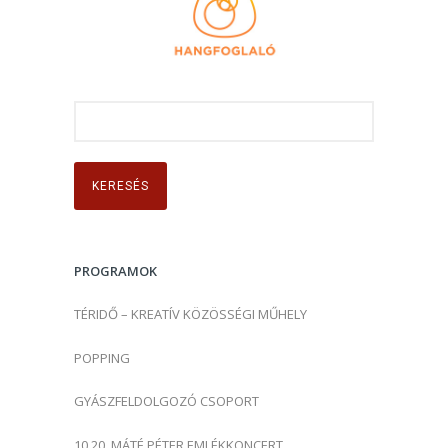
K
e
r
e
s
é
s
PROGRAMOK
:
TÉRIDŐ – KREATÍV KÖZÖSSÉGI MŰHELY
POPPING
GYÁSZFELDOLGOZÓ CSOPORT
10.20. MÁTÉ PÉTER EMLÉKKONCERT