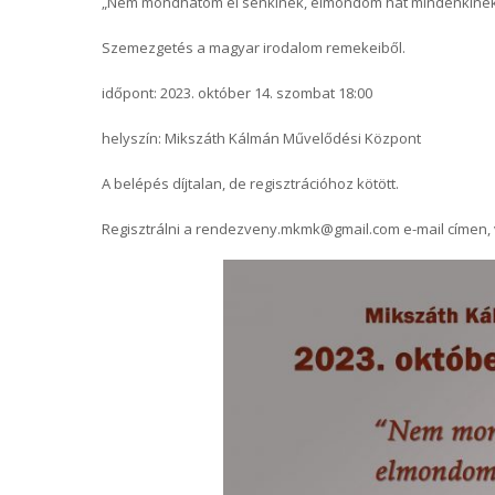
„Nem mondhatom el senkinek, elmondom hát mindenkine
Szemezgetés a magyar irodalom remekeiből.
időpont: 2023. október 14. szombat 18:00
helyszín: Mikszáth Kálmán Művelődési Központ
A belépés díjtalan, de regisztrációhoz kötött.
Regisztrálni a rendezveny.mkmk@gmail.com e-mail címen, 