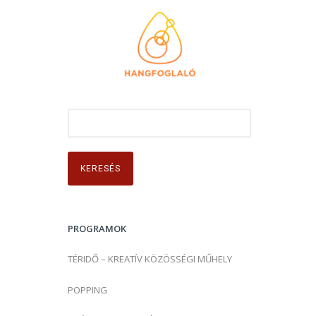
K
e
r
e
s
é
s
PROGRAMOK
:
TÉRIDŐ – KREATÍV KÖZÖSSÉGI MŰHELY
POPPING