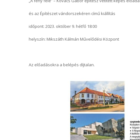
„A fény felé” – Kovács Gábor építész vetített képes előad
és az Építészet vándorszekéren című kiállítás
időpont: 2023. október 9. hétfő 18:00
helyszín: Mikszáth Kálmán Művelődési Központ
Az előadásokra a belépés díjtalan.