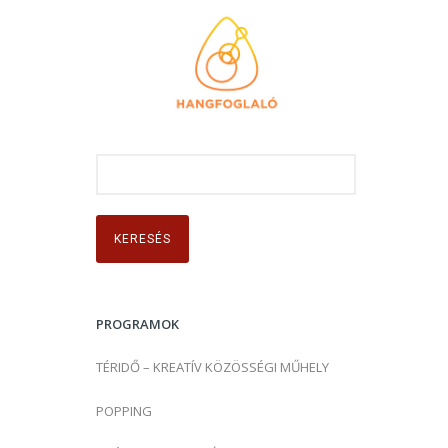
K
e
r
e
s
é
s
PROGRAMOK
:
TÉRIDŐ – KREATÍV KÖZÖSSÉGI MŰHELY
POPPING