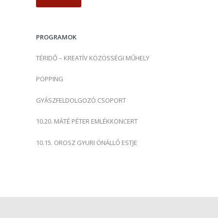
s
é
s
PROGRAMOK
:
TÉRIDŐ – KREATÍV KÖZÖSSÉGI MŰHELY
POPPING
GYÁSZFELDOLGOZÓ CSOPORT
10.20. MÁTÉ PÉTER EMLÉKKONCERT
10.15. OROSZ GYURI ÖNÁLLÓ ESTJE