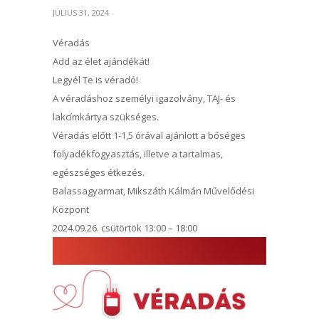
JÚLIUS 31, 2024
Véradás
Add az élet ajándékát!
Legyél Te is véradó!
A véradáshoz személyi igazolvány, TAJ- és
lakcímkártya szükséges.
Véradás előtt 1-1,5 órával ajánlott a bőséges
folyadékfogyasztás, illetve a tartalmas,
egészséges étkezés.
Balassagyarmat, Mikszáth Kálmán Művelődési
Központ
2024.09.26. csütörtök 13:00 – 18:00