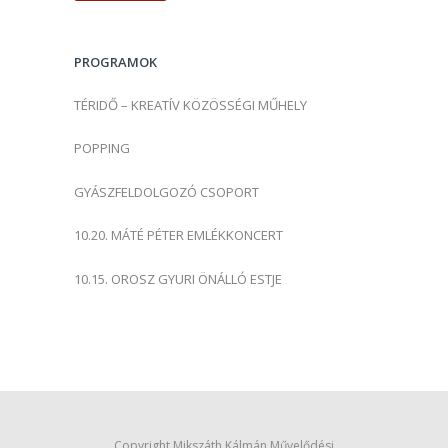
é
s
PROGRAMOK
:
TÉRIDŐ – KREATÍV KÖZÖSSÉGI MŰHELY
POPPING
GYÁSZFELDOLGOZÓ CSOPORT
10.20. MÁTÉ PÉTER EMLÉKKONCERT
10.15. OROSZ GYURI ÖNÁLLÓ ESTJE
Copyright Mikszáth Kálmán Művelődési