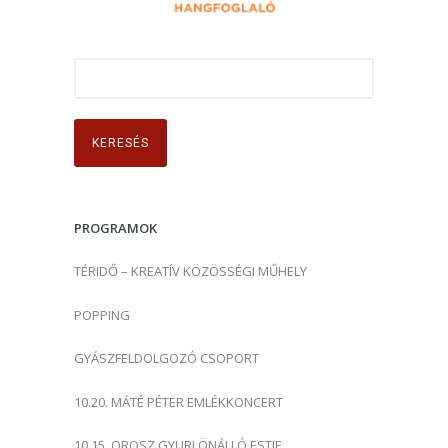
K
e
r
e
s
é
s
PROGRAMOK
:
TÉRIDŐ – KREATÍV KÖZÖSSÉGI MŰHELY
POPPING
GYÁSZFELDOLGOZÓ CSOPORT
10.20. MÁTÉ PÉTER EMLÉKKONCERT
10.15. OROSZ GYURI ÖNÁLLÓ ESTJE