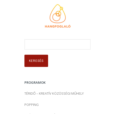
K
e
r
e
s
é
s
PROGRAMOK
:
TÉRIDŐ – KREATÍV KÖZÖSSÉGI MŰHELY
POPPING