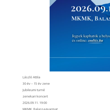
László Attila
30 év – 15 év zene
Jubileumi turné
zenekari koncert
2026.09.11. 19:00
MKMK, Balassagyarmat