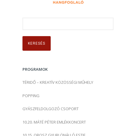
K
e
r
e
s
é
s
PROGRAMOK
:
TÉRIDŐ – KREATÍV KÖZÖSSÉGI MŰHELY
POPPING
GYÁSZFELDOLGOZÓ CSOPORT
10.20. MÁTÉ PÉTER EMLÉKKONCERT
10.15. OROSZ GYURI ÖNÁLLÓ ESTJE