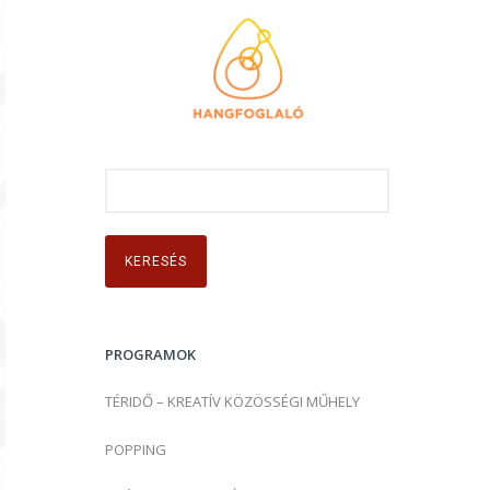
K
e
r
e
s
é
s
PROGRAMOK
:
TÉRIDŐ – KREATÍV KÖZÖSSÉGI MŰHELY
POPPING