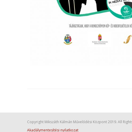
Copyright Mikszáth Kálmán Művelődési Központ 2019. All Right
Akadálymentesítési nyilatkozat