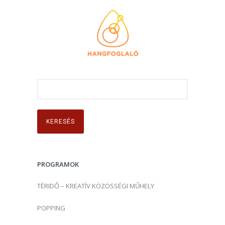
K
e
r
e
s
é
s
PROGRAMOK
:
TÉRIDŐ – KREATÍV KÖZÖSSÉGI MŰHELY
POPPING