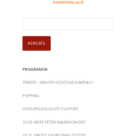
K
e
r
e
s
é
s
PROGRAMOK
:
TÉRIDŐ – KREATÍV KÖZÖSSÉGI MŰHELY
POPPING
GYÁSZFELDOLGOZÓ CSOPORT
10.20. MÁTÉ PÉTER EMLÉKKONCERT
10.15. OROSZ GYURI ÖNÁLLÓ ESTJE