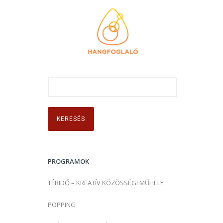
K
e
r
e
s
é
s
PROGRAMOK
:
TÉRIDŐ – KREATÍV KÖZÖSSÉGI MŰHELY
POPPING