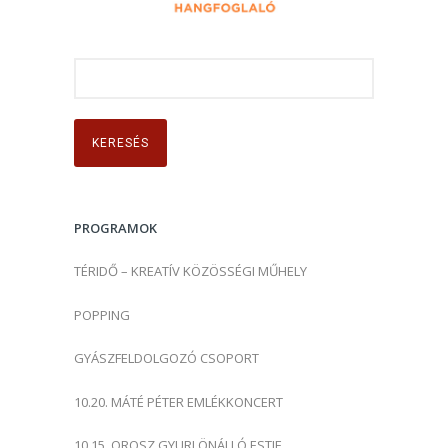
K
e
r
e
s
é
s
PROGRAMOK
:
TÉRIDŐ – KREATÍV KÖZÖSSÉGI MŰHELY
POPPING
GYÁSZFELDOLGOZÓ CSOPORT
10.20. MÁTÉ PÉTER EMLÉKKONCERT
10.15. OROSZ GYURI ÖNÁLLÓ ESTJE